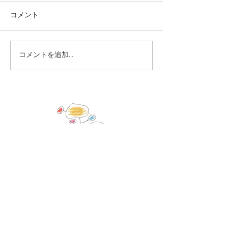
コメント
コメントを追加…
「のはらカレッジ2026」
「さあ、のはら！
追加申し込み受付中7/25
ぎ」開催！
まで
© 2023 by Name of Site.
Proudly created with
Wix.com
◇オンラインMTG