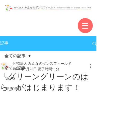
記事
全ての記事
NPO法人 みんなのダンスフィールド
全ての記事
2025年2月20日
読了時間: 1分
「グリーングリーンのは
NEWS
ら」がはじまります！
REPORT