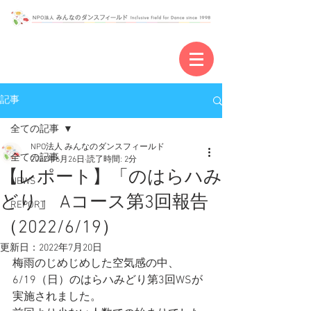
記事
全ての記事
NPO法人 みんなのダンスフィールド
全ての記事
2022年6月26日
読了時間: 2分
【レポート】「のはらハみ
NEWS
どり」 Aコース第3回報告
REPORT
（2022/6/19）
更新日：
2022年7月20日
梅雨のじめじめした空気感の中、
6/19（日）のはらハみどり第3回WSが
実施されました。