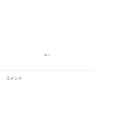
コメント
コメントを追加…
第3回グリーングリーンの
第2回グリーン
はらワークショップレポ
はらWS（2026.6
ート（2026.7.19)
© 2023 by Name of Site.