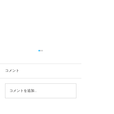
コメント
コメントを追加…
第3回グリーングリーンの
第2回グリーン
はらワークショップレポ
はらWS（2026.6
ート（2026.7.19)