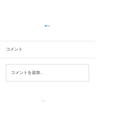
コメント
コメントを追加…
「のはらカレッジ2026」
「さあ、のはら！
追加申し込み受付中7/25
ぎ」開催！
まで
© 2023 by Name of Site.
Proudly created with
Wix.com