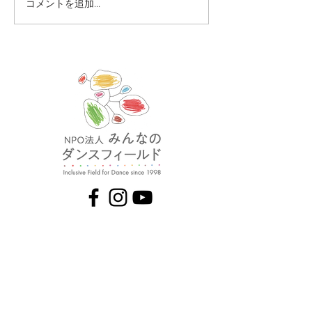
コメントを追加…
「のはらカレッジ2026」
「さあ、のはら！
追加申し込み受付中7/25
ぎ」開催！
まで
© 2023 by Name of Site.
Proudly created with
Wix.com
◇オンラインMTG
原則として、
毎月1回 20:00-21:30
◇インクルーシブダンスWS