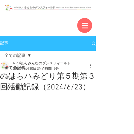
記事
全ての記事
NPO法人 みんなのダンスフィールド
全ての記事
2024年6月30日
読了時間: 3分
のはらハみどり第５期第３
NEWS
回活動記録（2024/6/23）
REPORT