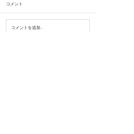
コメント
コメントを追加…
第3回グリーングリーンの
第2回グリーン
はらワークショップレポ
はらWS（2026.6
ート（2026.7.19)
© 2023 by Name of Site.
Proudly created with
Wix.com
◇オンラインMTG
原則として、