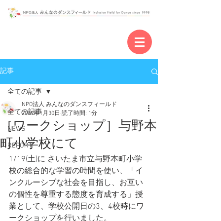
記事
全ての記事
NPO法人 みんなのダンスフィールド
全ての記事
2019年1月30日
読了時間: 1分
［ワークショップ］与野本
NEWS
町小学校にて
REPORT
1/19(土)に さいたま市立与野本町小学
校の総合的な学習の時間を使い、「イ
ンクルーシブな社会を目指し、お互い
の個性を尊重する態度を育成する」授
業として、学校公開日の3、4校時にワ
ークショップを行いました。