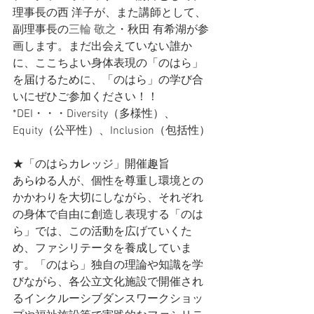
理事長の西 洋子が、また講師として、
副理事長の
三輪 敬之
・
秋田 有希湖
が参
画します。まだ出会えていない誰か
に、ここちよい身体表現の「のはら」
を届けるために、「のはら」の学び合
いにぜひご参加ください！！
*DEI・・・Diversity（多様性）、
Equity（公平性）、Inclusion（包括性）
★「のはらカレッジ」開催趣旨
あらゆる人が、個性を尊重し環境との
かかわりを大切にしながら、それぞれ
の身体で自由に創造し表現する「のは
ら」では、この活動を広げていくた
め、ファシリテータを養成していま
す。「のはら」独自の理論や知識を学
びながら、各公立文化施設で開催され
るインクルーシブダンスワークショッ