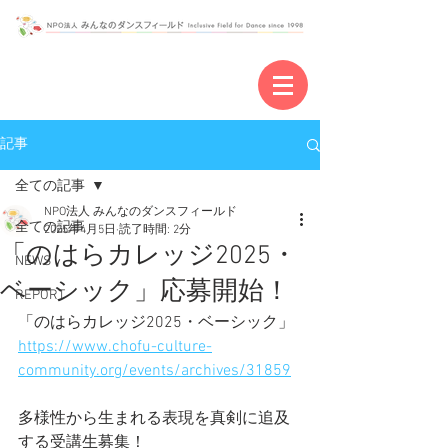
記事
全ての記事
NPO法人 みんなのダンスフィールド
全ての記事
2025年4月5日
読了時間: 2分
「のはらカレッジ2025・
NEWS
ベーシック」応募開始！
REPORT
「
のはらカレッジ2025・ベーシック
」
https://www.chofu-culture-
community.org/events/archives/31859
多様性から生まれる表現を真剣に追及
する受講生募集！