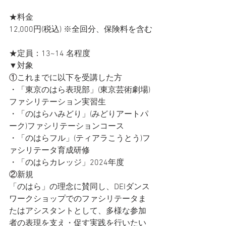
★料金
12,000円(税込) ※全回分、保険料を含む
★定員：13~14 名程度
▼対象
①
これまでに以下を受講した方
・「東京のはら表現部」(東京芸術劇場)
ファシリテーション実習生
・「のはらハみどり」(みどりアートパ
ーク)ファシリテーションコース
・「のはらフル」(ティアラこうとう)フ
ァシリテータ育成研修
・「のはらカレッジ」2024年度
②
新規
「のはら」の理念に賛同し、DEIダンス
ワークショップでのファシリテータま
たはアシスタントとして、多様な参加
者の表現を支え・促す実践を行いたい