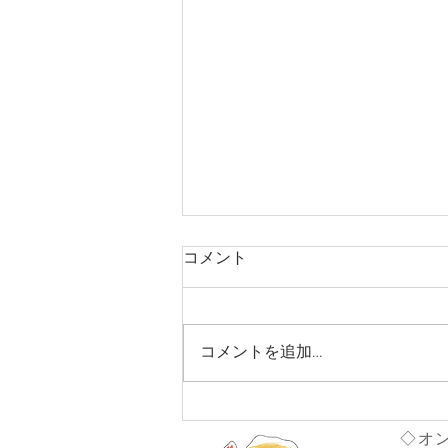
コメント
コメントを追加…
「のはらハみどり」第8期参
加者募集のお知らせ
◇オ