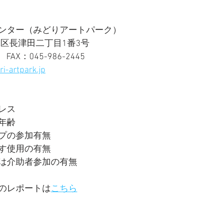
ンター（みどりアートパーク）
市緑区長津田二丁目1番3号
　FAX：045-986-2445
-artpark.jp
レス
年齢
プの参加有無
す使用の有無
は介助者参加の有無
のレポートは
こちら