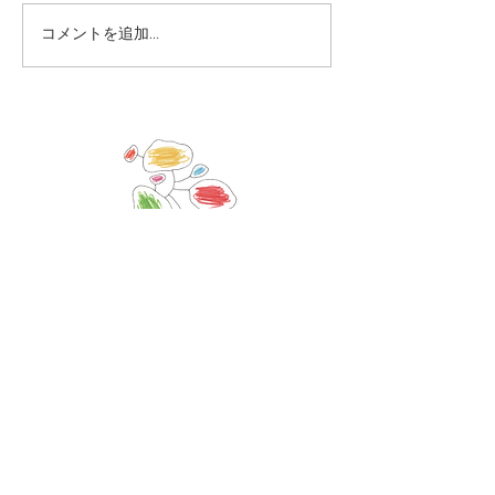
コメントを追加…
「のはらカレッジ2026」
「さあ、のはら！
追加申し込み受付中7/25
ぎ」開催！
まで
© 2023 by Name of Site.
Proudly created with
Wix.com
◇オンラインMTG
原則として、
毎月1回 20:00-21:30