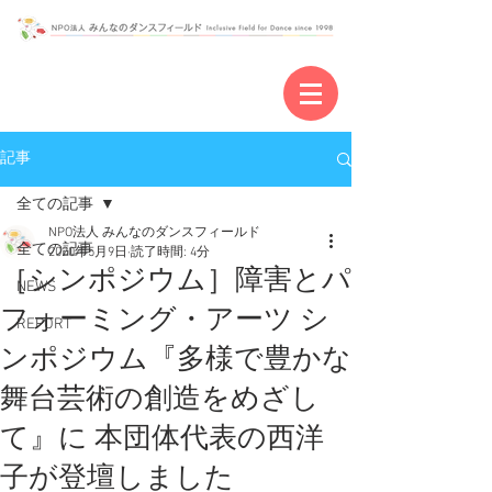
記事
全ての記事
NPO法人 みんなのダンスフィールド
全ての記事
2020年5月9日
読了時間: 4分
［シンポジウム］障害とパ
NEWS
フォーミング・アーツ シ
REPORT
ンポジウム『多様で豊かな
舞台芸術の創造をめざし
て』に 本団体代表の西洋
子が登壇しました