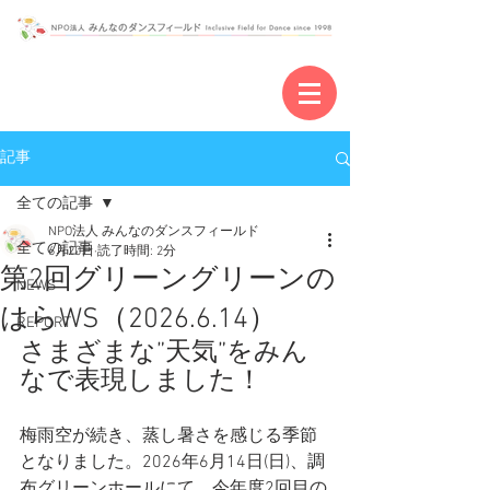
記事
全ての記事
NPO法人 みんなのダンスフィールド
全ての記事
6月20日
読了時間: 2分
第2回グリーングリーンの
NEWS
はらWS（2026.6.14）
REPORT
さまざまな”天気”をみん
なで表現しました！
梅雨空が続き、蒸し暑さを感じる季節
となりました。2026年6月14日(日)、調
布グリーンホールにて、今年度2回目の