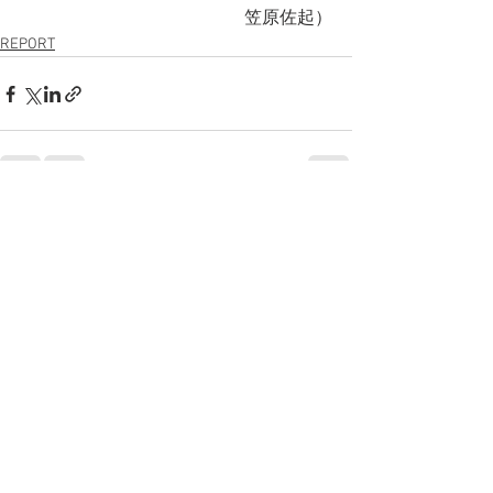
笠原佐起）
REPORT
すべて表示
最新記事